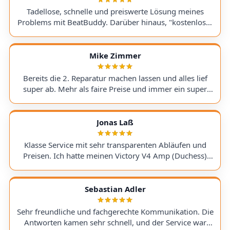
Tadellose, schnelle und preiswerte Lösung meines
Problems mit BeatBuddy. Darüber hinaus, "kostenloser
Tipp", wie ich einen alten Recorder wieder zum Laufen
bringe. Kommunikation lief hervorragend und die
Rücksendung meines Gerätes ging schnell und
Mike Zimmer
einwandfrei. Ich kann AudioTechniker.de
uneingeschränkt empfehlen. Schön, dass es so etwas
Bereits die 2. Reparatur machen lassen und alles lief
noch gibt! A flawless, fast, and affordable solution to
super ab. Mehr als faire Preise und immer ein super
my BeatBuddy problem. On top of that, they gave me a
Ergebnis. Hoffentlich nicht , aber wenn, dann gerne
"free tip" on how to get an old recorder working again.
wieder :) I've had my second repair done here, and
Communication was excellent, and the return of my
everything went perfectly. The prices are more than fair,
Jonas Laß
device was quick and hassle-free. I can wholeheartedly
and the results are always excellent. Hopefully, I won't
recommend AudioTechniker.de. It's great that
need it again, but if I do, I'll definitely use them again :)
Klasse Service mit sehr transparenten Abläufen und
companies like this still exist!
Preisen. Ich hatte meinen Victory V4 Amp (Duchess)
hingeschickt. Beim Warten auf ein Ersatzteil wurde ich
stets genauestens informiert. Jederzeit wieder! Excellent
service with very transparent processes and pricing. I
Sebastian Adler
sent in my Victory V4 Amp (Duchess). While waiting for
a replacement part, I was always kept fully informed. I
Sehr freundliche und fachgerechte Kommunikation. Die
would use them again anytime!
Antworten kamen sehr schnell, und der Service war