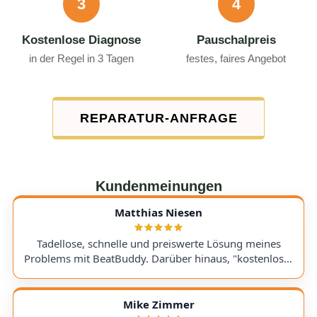
3
4
Kostenlose Diagnose
Pauschalpreis
in der Regel in 3 Tagen
festes, faires Angebot
REPARATUR-ANFRAGE
Kundenmeinungen
Matthias Niesen
Tadellose, schnelle und preiswerte Lösung meines
Problems mit BeatBuddy. Darüber hinaus, "kostenloser
Tipp", wie ich einen alten Recorder wieder zum Laufen
bringe. Kommunikation lief hervorragend und die
Rücksendung meines Gerätes ging schnell und
Mike Zimmer