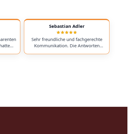
Sebastian Adler
parenten
Sehr freundliche und fachgerechte
hatte
Kommunikation. Die Antworten
chess)
kamen sehr schnell, und der Service
uf ein
war insgesamt äußerst freundlich
ts
und zuverlässig. Absolut
erzeit
empfehlenswert! Very friendly and
professional communication.
icing. I
Responses came very quickly, and the
uchess).
service overall was extremely friendly
nt part,
and reliable. Highly recommended!
rmed. I
time!