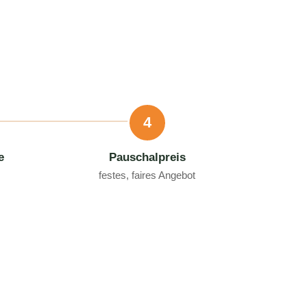
4
e
Pauschalpreis
festes, faires Angebot