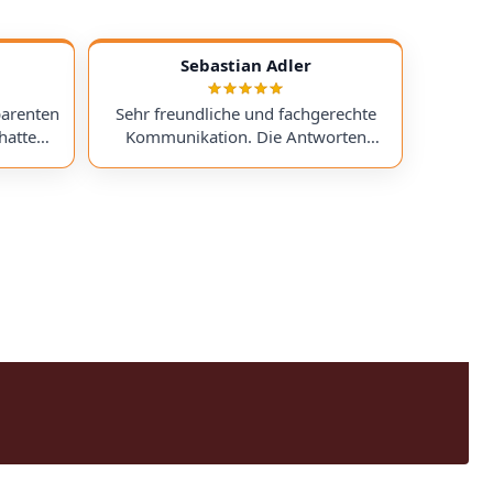
Sebastian Adler
parenten
Sehr freundliche und fachgerechte
hatte
Kommunikation. Die Antworten
chess)
kamen sehr schnell, und der Service
uf ein
war insgesamt äußerst freundlich
ts
und zuverlässig. Absolut
erzeit
empfehlenswert! Very friendly and
professional communication.
icing. I
Responses came very quickly, and the
uchess).
service overall was extremely friendly
nt part,
and reliable. Highly recommended!
rmed. I
time!