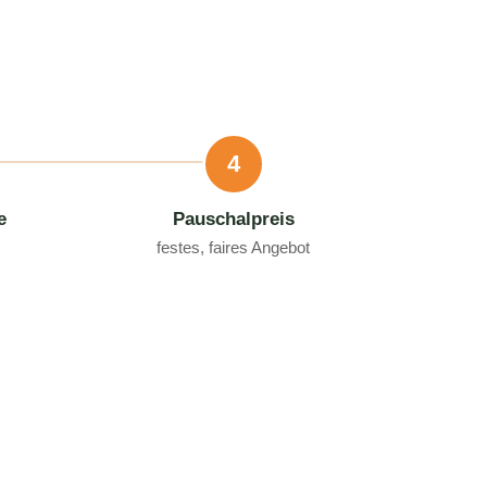
4
e
Pauschalpreis
festes, faires Angebot