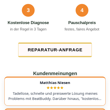
3
4
Kostenlose Diagnose
Pauschalpreis
in der Regel in 3 Tagen
festes, faires Angebot
REPARATUR-ANFRAGE
Kundenmeinungen
Matthias Niesen
Tadellose, schnelle und preiswerte Lösung meines
Problems mit BeatBuddy. Darüber hinaus, "kostenloser
Tipp", wie ich einen alten Recorder wieder zum Laufen
bringe. Kommunikation lief hervorragend und die