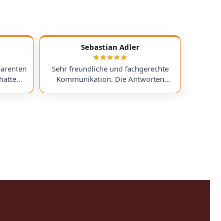
Sebastian Adler
parenten
Sehr freundliche und fachgerechte
hatte
Kommunikation. Die Antworten
chess)
kamen sehr schnell, und der Service
uf ein
war insgesamt äußerst freundlich
ts
und zuverlässig. Absolut
erzeit
empfehlenswert! Very friendly and
professional communication.
icing. I
Responses came very quickly, and the
uchess).
service overall was extremely friendly
nt part,
and reliable. Highly recommended!
rmed. I
time!