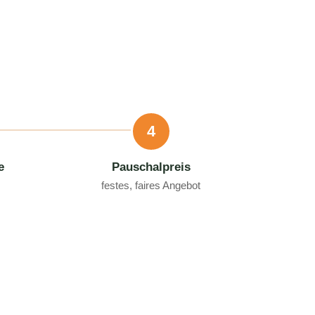
4
e
Pauschalpreis
festes, faires Angebot