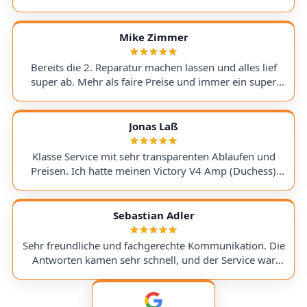
Tipp", wie ich einen alten Recorder wieder zum Laufen
bringe. Kommunikation lief hervorragend und die
Rücksendung meines Gerätes ging schnell und
Mike Zimmer
einwandfrei. Ich kann AudioTechniker.de
uneingeschränkt empfehlen. Schön, dass es so etwas
Bereits die 2. Reparatur machen lassen und alles lief
noch gibt! A flawless, fast, and affordable solution to
super ab. Mehr als faire Preise und immer ein super
my BeatBuddy problem. On top of that, they gave me a
Ergebnis. Hoffentlich nicht , aber wenn, dann gerne
"free tip" on how to get an old recorder working again.
wieder :) I've had my second repair done here, and
Communication was excellent, and the return of my
everything went perfectly. The prices are more than fair,
Jonas Laß
device was quick and hassle-free. I can wholeheartedly
and the results are always excellent. Hopefully, I won't
recommend AudioTechniker.de. It's great that
need it again, but if I do, I'll definitely use them again :)
Klasse Service mit sehr transparenten Abläufen und
companies like this still exist!
Preisen. Ich hatte meinen Victory V4 Amp (Duchess)
hingeschickt. Beim Warten auf ein Ersatzteil wurde ich
stets genauestens informiert. Jederzeit wieder! Excellent
service with very transparent processes and pricing. I
Sebastian Adler
sent in my Victory V4 Amp (Duchess). While waiting for
a replacement part, I was always kept fully informed. I
Sehr freundliche und fachgerechte Kommunikation. Die
would use them again anytime!
Antworten kamen sehr schnell, und der Service war
insgesamt äußerst freundlich und zuverlässig. Absolut
empfehlenswert! Very friendly and professional
communication. Responses came very quickly, and the