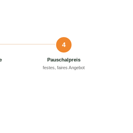
4
e
Pauschalpreis
festes, faires Angebot