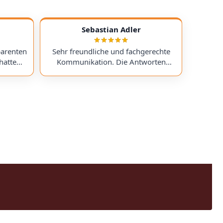
Sebastian Adler
parenten
Sehr freundliche und fachgerechte
hatte
Kommunikation. Die Antworten
chess)
kamen sehr schnell, und der Service
uf ein
war insgesamt äußerst freundlich
ts
und zuverlässig. Absolut
erzeit
empfehlenswert! Very friendly and
professional communication.
icing. I
Responses came very quickly, and the
uchess).
service overall was extremely friendly
nt part,
and reliable. Highly recommended!
rmed. I
time!