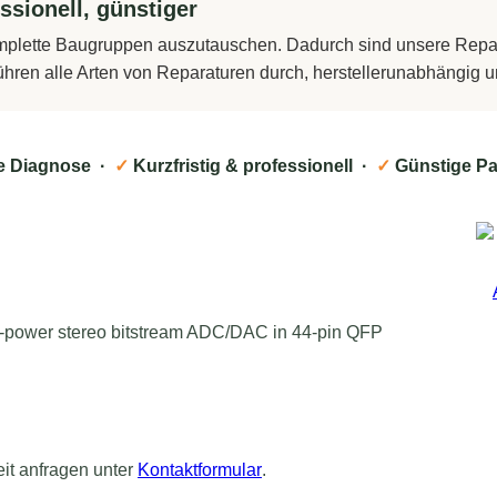
ssionell, günstiger
komplette Baugruppen auszutauschen. Dadurch sind unsere Repara
führen alle Arten von Reparaturen durch, herstellerunabhängig
e Diagnose ·
✓
Kurzfristig & professionell ·
✓
Günstige Pa
w-power stereo bitstream ADC/DAC in 44-pin QFP
eit anfragen unter
Kontaktformular
.