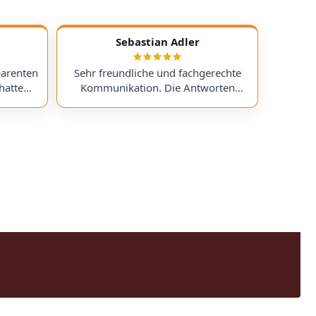
Sebastian Adler
parenten
Sehr freundliche und fachgerechte
hatte
Kommunikation. Die Antworten
chess)
kamen sehr schnell, und der Service
uf ein
war insgesamt äußerst freundlich
ts
und zuverlässig. Absolut
erzeit
empfehlenswert! Very friendly and
professional communication.
icing. I
Responses came very quickly, and the
uchess).
service overall was extremely friendly
nt part,
and reliable. Highly recommended!
rmed. I
time!