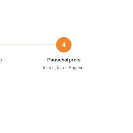
4
e
Pauschalpreis
festes, faires Angebot