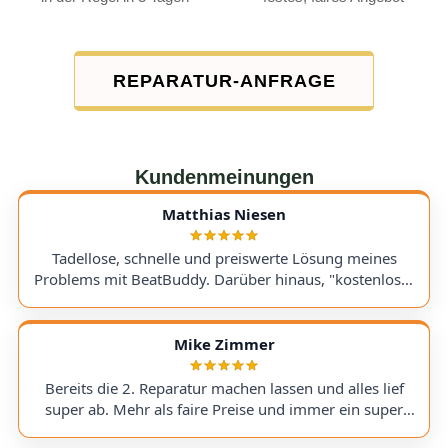
REPARATUR-ANFRAGE
Kundenmeinungen
Matthias Niesen
Tadellose, schnelle und preiswerte Lösung meines
Problems mit BeatBuddy. Darüber hinaus, "kostenloser
Tipp", wie ich einen alten Recorder wieder zum Laufen
bringe. Kommunikation lief hervorragend und die
Rücksendung meines Gerätes ging schnell und
Mike Zimmer
einwandfrei. Ich kann AudioTechniker.de
uneingeschränkt empfehlen. Schön, dass es so etwas
Bereits die 2. Reparatur machen lassen und alles lief
noch gibt! A flawless, fast, and affordable solution to
super ab. Mehr als faire Preise und immer ein super
my BeatBuddy problem. On top of that, they gave me a
Ergebnis. Hoffentlich nicht , aber wenn, dann gerne
"free tip" on how to get an old recorder working again.