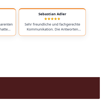
Sebastian Adler
parenten
Sehr freundliche und fachgerechte
hatte
Kommunikation. Die Antworten
chess)
kamen sehr schnell, und der Service
uf ein
war insgesamt äußerst freundlich
ts
und zuverlässig. Absolut
erzeit
empfehlenswert! Very friendly and
professional communication.
icing. I
Responses came very quickly, and the
uchess).
service overall was extremely friendly
nt part,
and reliable. Highly recommended!
rmed. I
time!