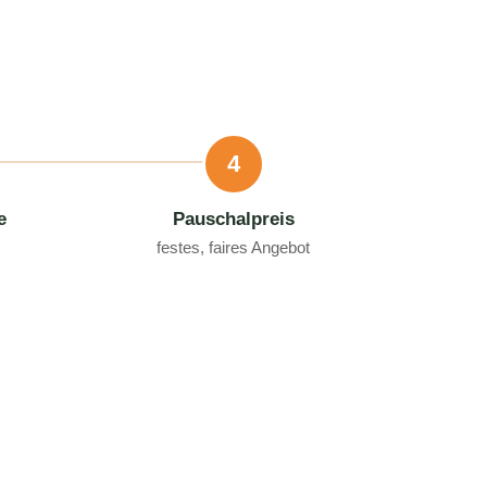
4
e
Pauschalpreis
festes, faires Angebot