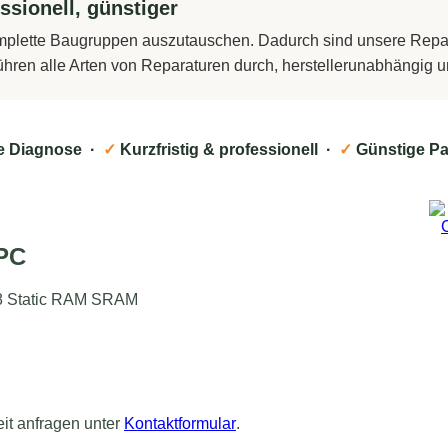
ssionell, günstiger
komplette Baugruppen auszutauschen. Dadurch sind unsere Repara
führen alle Arten von Reparaturen durch, herstellerunabhängig
e Diagnose ·
✓
Kurzfristig & professionell ·
✓
Günstige Pa
PC
8 Static RAM SRAM
eit anfragen unter
Kontaktformular
.