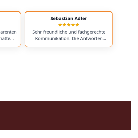
Sebastian Adler
parenten
Sehr freundliche und fachgerechte
hatte
Kommunikation. Die Antworten
chess)
kamen sehr schnell, und der Service
uf ein
war insgesamt äußerst freundlich
ts
und zuverlässig. Absolut
erzeit
empfehlenswert! Very friendly and
professional communication.
icing. I
Responses came very quickly, and the
uchess).
service overall was extremely friendly
nt part,
and reliable. Highly recommended!
rmed. I
time!