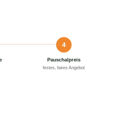
4
e
Pauschalpreis
festes, faires Angebot