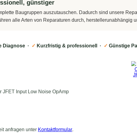
ssionell, günstiger
komplette Baugruppen auszutauschen. Dadurch sind unsere Repara
führen alle Arten von Reparaturen durch, herstellerunabhängig
e Diagnose ·
✓
Kurzfristig & professionell ·
✓
Günstige Pa
er JFET Input Low Noise OpAmp
eit anfragen unter
Kontaktformular
.