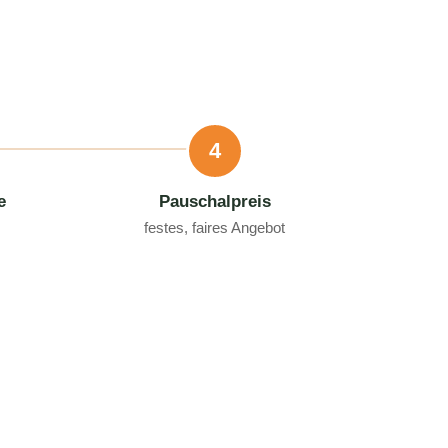
4
e
Pauschalpreis
festes, faires Angebot