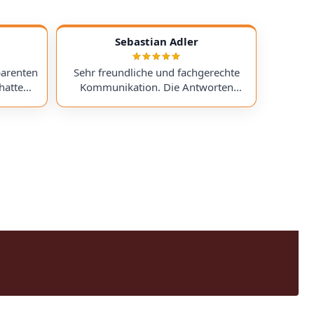
Sebastian Adler
parenten
Sehr freundliche und fachgerechte
hatte
Kommunikation. Die Antworten
chess)
kamen sehr schnell, und der Service
uf ein
war insgesamt äußerst freundlich
ts
und zuverlässig. Absolut
erzeit
empfehlenswert! Very friendly and
professional communication.
icing. I
Responses came very quickly, and the
uchess).
service overall was extremely friendly
nt part,
and reliable. Highly recommended!
rmed. I
time!