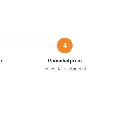
4
e
Pauschalpreis
festes, faires Angebot