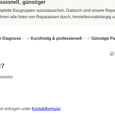
ssionell, günstiger
komplette Baugruppen auszutauschen. Dadurch sind unsere Repara
führen alle Arten von Reparaturen durch, herstellerunabhängig
e Diagnose ·
✓
Kurzfristig & professionell ·
✓
Günstige Pa
z7
nsistor
eit anfragen unter
Kontaktformular
.