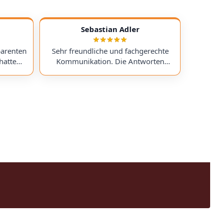
Sebastian Adler
parenten
Sehr freundliche und fachgerechte
hatte
Kommunikation. Die Antworten
chess)
kamen sehr schnell, und der Service
uf ein
war insgesamt äußerst freundlich
ts
und zuverlässig. Absolut
erzeit
empfehlenswert! Very friendly and
professional communication.
icing. I
Responses came very quickly, and the
uchess).
service overall was extremely friendly
nt part,
and reliable. Highly recommended!
rmed. I
time!