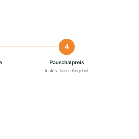
4
e
Pauschalpreis
festes, faires Angebot