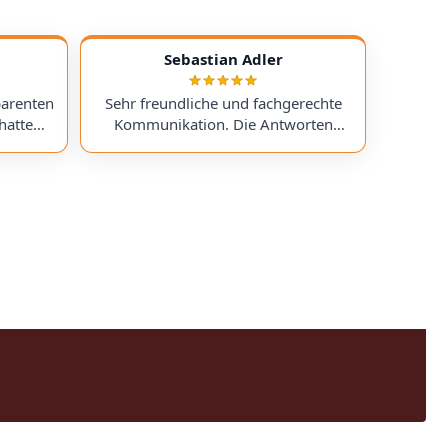
Sebastian Adler
parenten
Sehr freundliche und fachgerechte
hatte
Kommunikation. Die Antworten
chess)
kamen sehr schnell, und der Service
uf ein
war insgesamt äußerst freundlich
ts
und zuverlässig. Absolut
erzeit
empfehlenswert! Very friendly and
professional communication.
icing. I
Responses came very quickly, and the
uchess).
service overall was extremely friendly
nt part,
and reliable. Highly recommended!
rmed. I
time!