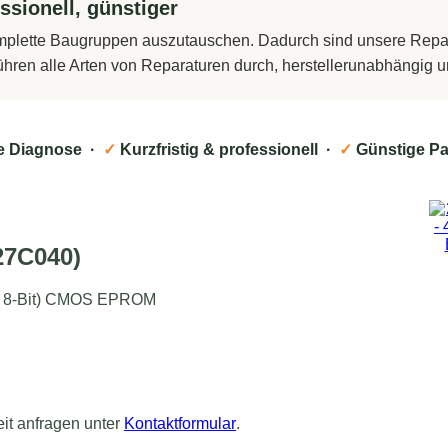
ssionell, günstiger
komplette Baugruppen auszutauschen. Dadurch sind unsere Repara
führen alle Arten von Reparaturen durch, herstellerunabhängig
e Diagnose ·
✓
Kurzfristig & professionell ·
✓
Günstige Pa
27C040)
 x 8-Bit) CMOS EPROM
eit anfragen unter
Kontaktformular
.