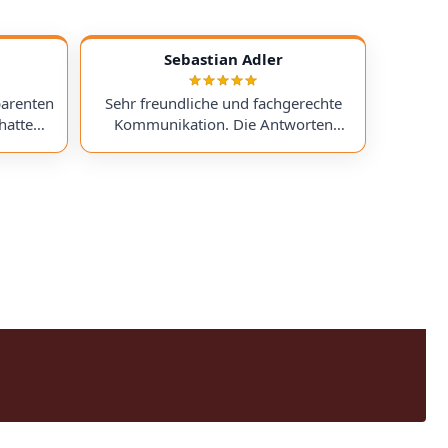
Sebastian Adler
parenten
Sehr freundliche und fachgerechte
hatte
Kommunikation. Die Antworten
chess)
kamen sehr schnell, und der Service
uf ein
war insgesamt äußerst freundlich
ts
und zuverlässig. Absolut
erzeit
empfehlenswert! Very friendly and
professional communication.
icing. I
Responses came very quickly, and the
uchess).
service overall was extremely friendly
nt part,
and reliable. Highly recommended!
rmed. I
time!