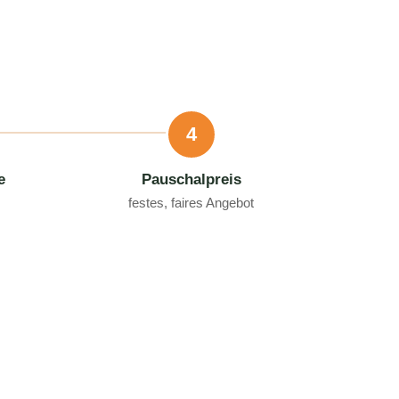
4
e
Pauschalpreis
festes, faires Angebot