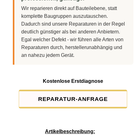
Wir reparieren direkt auf Bauteilebene, statt
komplette Baugruppen auszutauschen.
Dadurch sind unsere Reparaturen in der Regel
deutlich günstiger als bei anderen Anbietern.
Egal welcher Defekt - wir führen alle Arten von
Reparaturen durch, herstellerunabhängig und
an nahezu jedem Gerät.
Kostenlose Erstdiagnose
REPARATUR-ANFRAGE
Service-Pauschale: 15,00 EUR
Artikelbeschreibung: