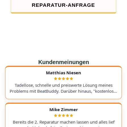
REPARATUR-ANFRAGE
Kundenmeinungen
Matthias Niesen
Tadellose, schnelle und preiswerte Lösung meines
Problems mit BeatBuddy. Darüber hinaus, "kostenloser
Tipp", wie ich einen alten Recorder wieder zum Laufen
bringe. Kommunikation lief hervorragend und die
Rücksendung meines Gerätes ging schnell und
Mike Zimmer
einwandfrei. Ich kann AudioTechniker.de
uneingeschränkt empfehlen. Schön, dass es so etwas
Bereits die 2. Reparatur machen lassen und alles lief
noch gibt! A flawless, fast, and affordable solution to