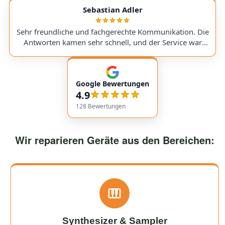
service with very transparent processes and pricing. I
Sebastian Adler
sent in my Victory V4 Amp (Duchess). While waiting for
a replacement part, I was always kept fully informed. I
Sehr freundliche und fachgerechte Kommunikation. Die
would use them again anytime!
Antworten kamen sehr schnell, und der Service war
insgesamt äußerst freundlich und zuverlässig. Absolut
empfehlenswert! Very friendly and professional
communication. Responses came very quickly, and the
Google Bewertungen
service overall was extremely friendly and reliable.
4.9
Highly recommended!
128
Bewertungen
Wir reparieren Geräte aus den Bereichen:
Synthesizer & Sampler