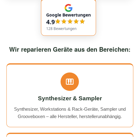
empfehlenswert! Very friendly and professional
communication. Responses came very quickly, and the
Google Bewertungen
service overall was extremely friendly and reliable.
4.9
Highly recommended!
128
Bewertungen
Wir reparieren Geräte aus den Bereichen:
Synthesizer & Sampler
Synthesizer, Workstations & Rack-Geräte, Sampler und
Grooveboxen – alle Hersteller, herstellerunabhängig.