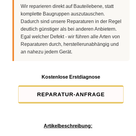
Wir reparieren direkt auf Bauteilebene, statt
komplette Baugruppen auszutauschen.
Dadurch sind unsere Reparaturen in der Regel
deutlich günstiger als bei anderen Anbietern.
Egal welcher Defekt - wir führen alle Arten von
Reparaturen durch, herstellerunabhängig und
an nahezu jedem Gerät.
Kostenlose Erstdiagnose
REPARATUR-ANFRAGE
Service-Pauschale: 15,00 EUR
Artikelbeschreibung: