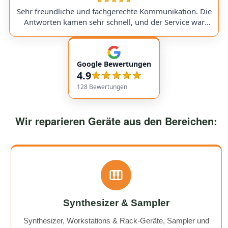
a replacement part, I was always kept fully informed. I
Sehr freundliche und fachgerechte Kommunikation. Die
would use them again anytime!
Antworten kamen sehr schnell, und der Service war
insgesamt äußerst freundlich und zuverlässig. Absolut
empfehlenswert! Very friendly and professional
communication. Responses came very quickly, and the
Google Bewertungen
service overall was extremely friendly and reliable.
4.9
Highly recommended!
128
Bewertungen
Wir reparieren Geräte aus den Bereichen:
Synthesizer & Sampler
Synthesizer, Workstations & Rack-Geräte, Sampler und