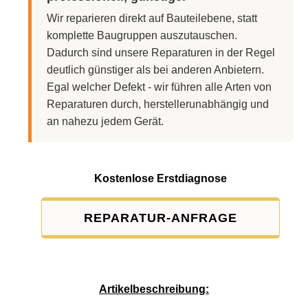
Wir reparieren direkt auf Bauteilebene, statt
komplette Baugruppen auszutauschen.
Dadurch sind unsere Reparaturen in der Regel
deutlich günstiger als bei anderen Anbietern.
Egal welcher Defekt - wir führen alle Arten von
Reparaturen durch, herstellerunabhängig und
an nahezu jedem Gerät.
Kostenlose Erstdiagnose
REPARATUR-ANFRAGE
Service-Pauschale: 15,00 EUR
Artikelbeschreibung: