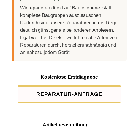
Wir reparieren direkt auf Bauteilebene, statt
komplette Baugruppen auszutauschen.
Dadurch sind unsere Reparaturen in der Regel
deutlich günstiger als bei anderen Anbietern.
Egal welcher Defekt - wir führen alle Arten von
Reparaturen durch, herstellerunabhängig und
an nahezu jedem Gerät.
Kostenlose Erstdiagnose
REPARATUR-ANFRAGE
Service-Pauschale: 15,00 EUR
Artikelbeschreibung: