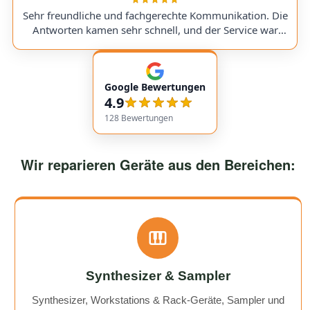
a replacement part, I was always kept fully informed. I
Sehr freundliche und fachgerechte Kommunikation. Die
would use them again anytime!
Antworten kamen sehr schnell, und der Service war
insgesamt äußerst freundlich und zuverlässig. Absolut
empfehlenswert! Very friendly and professional
communication. Responses came very quickly, and the
Google Bewertungen
service overall was extremely friendly and reliable.
4.9
Highly recommended!
128
Bewertungen
Wir reparieren Geräte aus den Bereichen:
Synthesizer & Sampler
Synthesizer, Workstations & Rack-Geräte, Sampler und