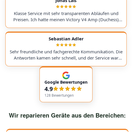
Jonas Laß
device was quick and hassle-free. I can wholeheartedly
and the results are always excellent. Hopefully, I won't
recommend AudioTechniker.de. It's great that
need it again, but if I do, I'll definitely use them again :)
Klasse Service mit sehr transparenten Abläufen und
companies like this still exist!
Preisen. Ich hatte meinen Victory V4 Amp (Duchess)
hingeschickt. Beim Warten auf ein Ersatzteil wurde ich
stets genauestens informiert. Jederzeit wieder! Excellent
service with very transparent processes and pricing. I
Sebastian Adler
sent in my Victory V4 Amp (Duchess). While waiting for
a replacement part, I was always kept fully informed. I
Sehr freundliche und fachgerechte Kommunikation. Die
would use them again anytime!
Antworten kamen sehr schnell, und der Service war
insgesamt äußerst freundlich und zuverlässig. Absolut
empfehlenswert! Very friendly and professional
communication. Responses came very quickly, and the
Google Bewertungen
service overall was extremely friendly and reliable.
4.9
Highly recommended!
128
Bewertungen
Wir reparieren Geräte aus den Bereichen: