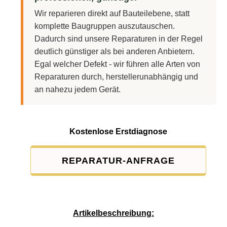
Wir reparieren direkt auf Bauteilebene, statt
komplette Baugruppen auszutauschen.
Dadurch sind unsere Reparaturen in der Regel
deutlich günstiger als bei anderen Anbietern.
Egal welcher Defekt - wir führen alle Arten von
Reparaturen durch, herstellerunabhängig und
an nahezu jedem Gerät.
Kostenlose Erstdiagnose
REPARATUR-ANFRAGE
Service-Pauschale: 15,00 EUR
Artikelbeschreibung: