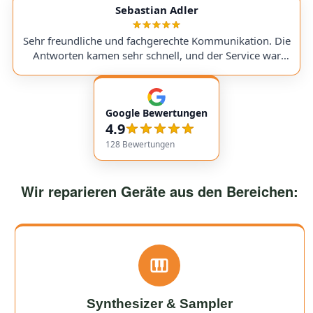
service with very transparent processes and pricing. I
Sebastian Adler
sent in my Victory V4 Amp (Duchess). While waiting for
a replacement part, I was always kept fully informed. I
Sehr freundliche und fachgerechte Kommunikation. Die
would use them again anytime!
Antworten kamen sehr schnell, und der Service war
insgesamt äußerst freundlich und zuverlässig. Absolut
empfehlenswert! Very friendly and professional
communication. Responses came very quickly, and the
Google Bewertungen
service overall was extremely friendly and reliable.
4.9
Highly recommended!
128
Bewertungen
Wir reparieren Geräte aus den Bereichen:
Synthesizer & Sampler