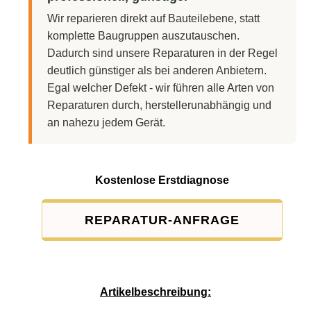
Wir reparieren direkt auf Bauteilebene, statt
komplette Baugruppen auszutauschen.
Dadurch sind unsere Reparaturen in der Regel
deutlich günstiger als bei anderen Anbietern.
Egal welcher Defekt - wir führen alle Arten von
Reparaturen durch, herstellerunabhängig und
an nahezu jedem Gerät.
Kostenlose Erstdiagnose
REPARATUR-ANFRAGE
Service-Pauschale: 15,00 EUR
Artikelbeschreibung: