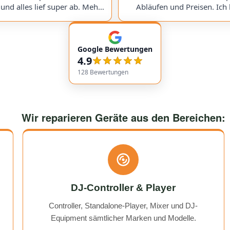
 und alles lief super ab. Mehr
Abläufen und Preisen. Ich 
re Preise und immer ein super
meinen Victory V4 Amp (Du
nis. Hoffentlich nicht , aber
hingeschickt. Beim Warten a
nn gerne wieder :) I've had
Ersatzteil wurde ich ste
Google Bewertungen
cond repair done here, and
genauestens informiert. Jed
4.9
ing went perfectly. The prices
wieder! Excellent service with very
 than fair, and the results are
transparent processes and pr
128
Bewertungen
 excellent. Hopefully, I won't
sent in my Victory V4 Amp (D
again, but if I do, I'll definitely
While waiting for a replaceme
use them again :)
I was always kept fully info
would use them again any
Wir reparieren Geräte aus den Bereichen:
DJ-Controller & Player
Controller, Standalone-Player, Mixer und DJ-
Equipment sämtlicher Marken und Modelle.