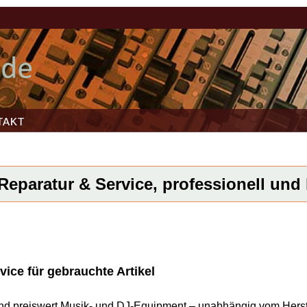
TAKT
Reparatur & Service, professionell und k
vice für gebrauchte Artikel
l und preiswert Musik- und DJ-Equipment – unabhängig vom Herst