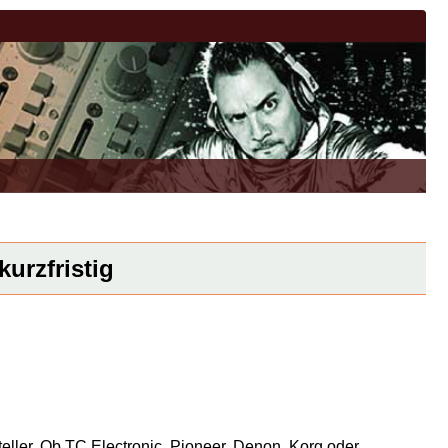
urzfristig
eller. Ob TC Electronic, Pioneer, Denon, Korg oder