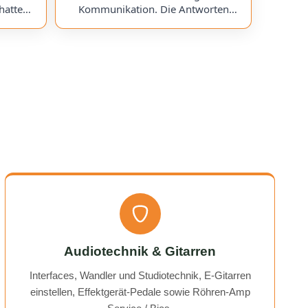
hatte
Kommunikation. Die Antworten
chess)
kamen sehr schnell, und der Service
uf ein
war insgesamt äußerst freundlich
ts
und zuverlässig. Absolut
erzeit
empfehlenswert! Very friendly and
professional communication.
icing. I
Responses came very quickly, and the
uchess).
service overall was extremely friendly
nt part,
and reliable. Highly recommended!
rmed. I
time!
Audiotechnik & Gitarren
Interfaces, Wandler und Studiotechnik, E-Gitarren
einstellen, Effektgerät-Pedale sowie Röhren-Amp