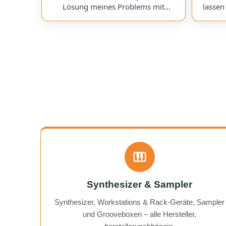
Lösung meines Problems mit
lassen
BeatBuddy. Darüber hinaus,
als fai
"kostenloser Tipp", wie ich einen
Ergeb
alten Recorder wieder zum Laufen
wenn, da
bringe. Kommunikation lief
my se
hervorragend und die Rücksendung
everyth
meines Gerätes ging schnell und
are more
einwandfrei. Ich kann
always
AudioTechniker.de uneingeschränkt
need it 
empfehlen. Schön, dass es so etwas
noch gibt! A flawless, fast, and
affordable solution to my BeatBuddy
problem. On top of that, they gave
me a "free tip" on how to get an old
recorder working again.
Communication was excellent, and
the return of my device was quick
Synthesizer & Sampler
and hassle-free. I can wholeheartedly
recommend AudioTechniker.de. It's
Synthesizer, Workstations & Rack-Geräte, Sampler
great that companies like this still
und Grooveboxen – alle Hersteller,
exist!