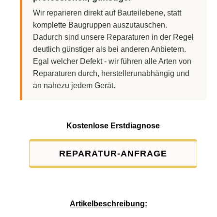
Wir reparieren direkt auf Bauteilebene, statt
komplette Baugruppen auszutauschen.
Dadurch sind unsere Reparaturen in der Regel
deutlich günstiger als bei anderen Anbietern.
Egal welcher Defekt - wir führen alle Arten von
Reparaturen durch, herstellerunabhängig und
an nahezu jedem Gerät.
Kostenlose Erstdiagnose
REPARATUR-ANFRAGE
Service-Pauschale: 15,00 EUR
Artikelbeschreibung: