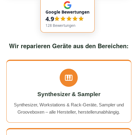
communication. Responses came very quickly, and the
Google Bewertungen
service overall was extremely friendly and reliable.
4.9
Highly recommended!
128
Bewertungen
Wir reparieren Geräte aus den Bereichen:
Synthesizer & Sampler
Synthesizer, Workstations & Rack-Geräte, Sampler und
Grooveboxen – alle Hersteller, herstellerunabhängig.