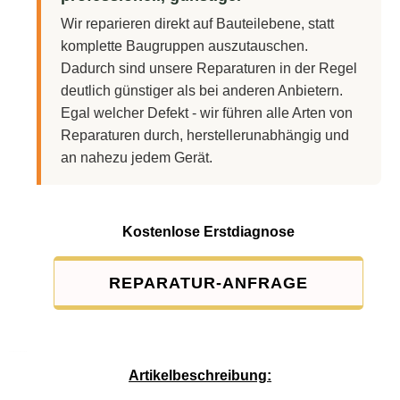
Wir reparieren direkt auf Bauteilebene, statt
komplette Baugruppen auszutauschen.
Dadurch sind unsere Reparaturen in der Regel
deutlich günstiger als bei anderen Anbietern.
Egal welcher Defekt - wir führen alle Arten von
Reparaturen durch, herstellerunabhängig und
an nahezu jedem Gerät.
Kostenlose Erstdiagnose
REPARATUR-ANFRAGE
Service-Pauschale: 15,00 EUR
Artikelbeschreibung: