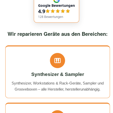
communication. Responses came very quickly, and the
Google Bewertungen
service overall was extremely friendly and reliable.
4.9
Highly recommended!
128
Bewertungen
Wir reparieren Geräte aus den Bereichen:
Synthesizer & Sampler
Synthesizer, Workstations & Rack-Geräte, Sampler und
Grooveboxen – alle Hersteller, herstellerunabhängig.