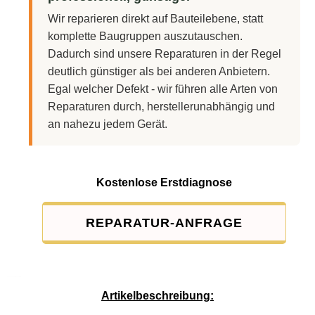
Wir reparieren direkt auf Bauteilebene, statt
komplette Baugruppen auszutauschen.
Dadurch sind unsere Reparaturen in der Regel
deutlich günstiger als bei anderen Anbietern.
Egal welcher Defekt - wir führen alle Arten von
Reparaturen durch, herstellerunabhängig und
an nahezu jedem Gerät.
Kostenlose Erstdiagnose
REPARATUR-ANFRAGE
Service-Pauschale: 15,00 EUR
Artikelbeschreibung: