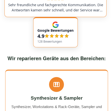
a replacement part, I was always kept fully informed. I
Sehr freundliche und fachgerechte Kommunikation. Die
would use them again anytime!
Antworten kamen sehr schnell, und der Service war
insgesamt äußerst freundlich und zuverlässig. Absolut
empfehlenswert! Very friendly and professional
communication. Responses came very quickly, and the
Google Bewertungen
service overall was extremely friendly and reliable.
4.9
Highly recommended!
128
Bewertungen
Wir reparieren Geräte aus den Bereichen:
Synthesizer & Sampler
Synthesizer, Workstations & Rack-Geräte, Sampler und