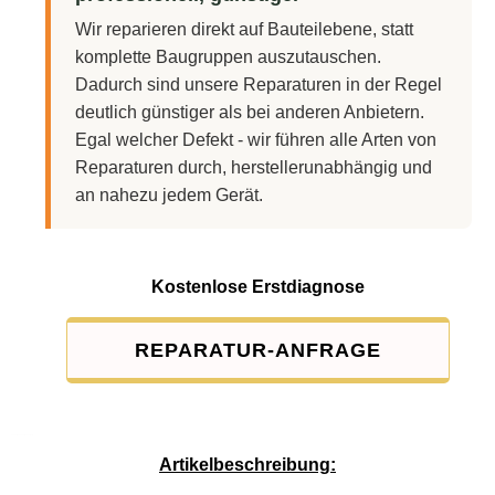
Wir reparieren direkt auf Bauteilebene, statt
komplette Baugruppen auszutauschen.
Dadurch sind unsere Reparaturen in der Regel
deutlich günstiger als bei anderen Anbietern.
Egal welcher Defekt - wir führen alle Arten von
Reparaturen durch, herstellerunabhängig und
an nahezu jedem Gerät.
Kostenlose Erstdiagnose
REPARATUR-ANFRAGE
Service-Pauschale: 15,00 EUR
Artikelbeschreibung: