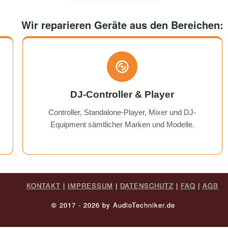
again, but if I do, I'll definitely
While waiting for a replaceme
use them again :)
I was always kept fully info
would use them again any
Wir reparieren Geräte aus den Bereichen:
DJ-Controller & Player
Controller, Standalone-Player, Mixer und DJ-
Equipment sämtlicher Marken und Modelle.
KONTAKT
|
IMPRESSUM
|
DATENSCHUTZ
|
FAQ
|
AGB
© 2017 - 2026 by AudioTechniker.de