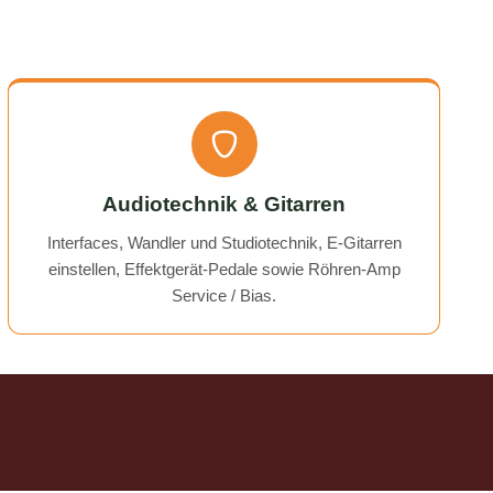
nt part,
and reliable. Highly recommended!
rmed. I
time!
Audiotechnik & Gitarren
Interfaces, Wandler und Studiotechnik, E-Gitarren
einstellen, Effektgerät-Pedale sowie Röhren-Amp
Service / Bias.