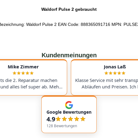
Waldorf Pulse 2 gebraucht
Bezeichnung: Waldorf Pulse 2 EAN Code: 888365091716 MPN: PULSE
Kundenmeinungen
Mike Zimmer
Jonas Laß
its die 2. Reparatur machen
Klasse Service mit sehr trans
 und alles lief super ab. Mehr
Abläufen und Preisen. Ich 
re Preise und immer ein super
meinen Victory V4 Amp (Du
nis. Hoffentlich nicht , aber
hingeschickt. Beim Warten a
nn gerne wieder :) I've had
Ersatzteil wurde ich ste
Google Bewertungen
cond repair done here, and
genauestens informiert. Jed
4.9
ing went perfectly. The prices
wieder! Excellent service with very
 than fair, and the results are
transparent processes and pr
128
Bewertungen
 excellent. Hopefully, I won't
sent in my Victory V4 Amp (D