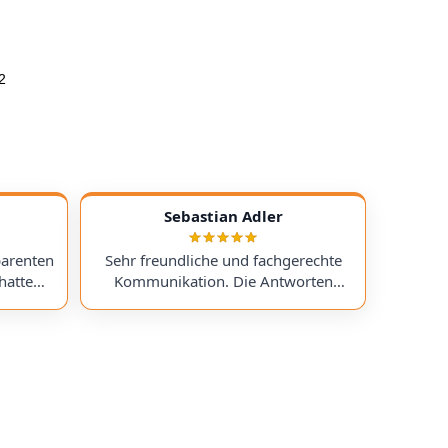
2
Sebastian Adler
parenten
Sehr freundliche und fachgerechte
hatte
Kommunikation. Die Antworten
chess)
kamen sehr schnell, und der Service
uf ein
war insgesamt äußerst freundlich
ts
und zuverlässig. Absolut
erzeit
empfehlenswert! Very friendly and
professional communication.
icing. I
Responses came very quickly, and the
uchess).
service overall was extremely friendly