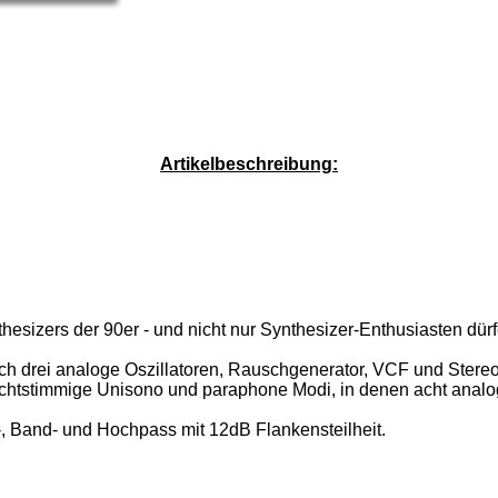
Service-Pauschale: 15,00 EUR
Artikelbeschreibung:
sizers der 90er - und nicht nur Synthesizer-Enthusiasten dürfe
rch drei analoge Oszillatoren, Rauschgenerator, VCF und Stereo
achtstimmige Unisono und paraphone Modi, in denen acht analog
-, Band- und Hochpass mit 12dB Flankensteilheit.