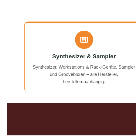
AudioTechniker.de uneingeschränkt
need it 
empfehlen. Schön, dass es so etwas
noch gibt! A flawless, fast, and
affordable solution to my BeatBuddy
problem. On top of that, they gave
me a "free tip" on how to get an old
recorder working again.
Communication was excellent, and
the return of my device was quick
Synthesizer & Sampler
and hassle-free. I can wholeheartedly
recommend AudioTechniker.de. It's
Synthesizer, Workstations & Rack-Geräte, Sampler
great that companies like this still
und Grooveboxen – alle Hersteller,
exist!
herstellerunabhängig.