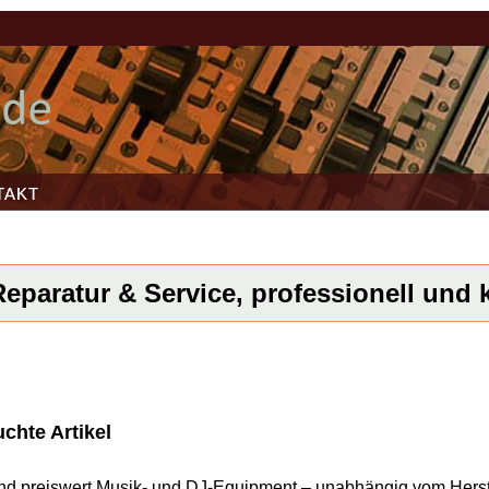
TAKT
eparatur & Service, professionell und k
chte Artikel
l und preiswert Musik- und DJ-Equipment – unabhängig vom Herst