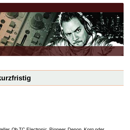
urzfristig
eller. Ob TC Electronic, Pioneer, Denon, Korg oder