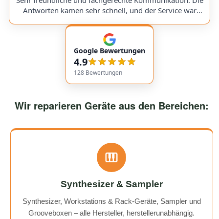
Sehr freundliche und fachgerechte Kommunikation. Die
would use them again anytime!
Antworten kamen sehr schnell, und der Service war
insgesamt äußerst freundlich und zuverlässig. Absolut
empfehlenswert! Very friendly and professional
communication. Responses came very quickly, and the
Google Bewertungen
service overall was extremely friendly and reliable.
4.9
Highly recommended!
128
Bewertungen
Wir reparieren Geräte aus den Bereichen:
Synthesizer & Sampler
Synthesizer, Workstations & Rack-Geräte, Sampler und
Grooveboxen – alle Hersteller, herstellerunabhängig.