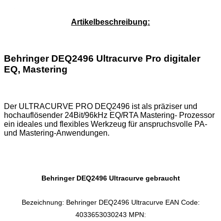
Service-Pauschale: 15,00 EUR
Artikelbeschreibung:
Behringer DEQ2496 Ultracurve Pro digitaler
EQ, Mastering
Der ULTRACURVE PRO DEQ2496 ist als präziser und
hochauflösender 24Bit/96kHz EQ/RTA Mastering- Prozessor
ein ideales und flexibles Werkzeug für anspruchsvolle PA-
und Mastering-Anwendungen.
Behringer DEQ2496 Ultracurve gebraucht
Bezeichnung: Behringer DEQ2496 Ultracurve EAN Code:
4033653030243 MPN: