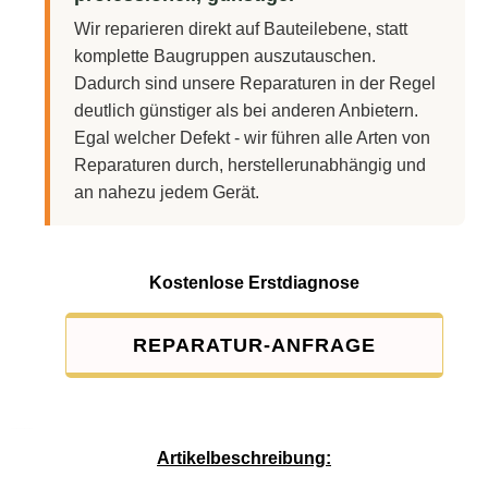
Wir reparieren direkt auf Bauteilebene, statt
komplette Baugruppen auszutauschen.
Dadurch sind unsere Reparaturen in der Regel
deutlich günstiger als bei anderen Anbietern.
Egal welcher Defekt - wir führen alle Arten von
Reparaturen durch, herstellerunabhängig und
an nahezu jedem Gerät.
Kostenlose Erstdiagnose
REPARATUR-ANFRAGE
Service-Pauschale: 15,00 EUR
Artikelbeschreibung: