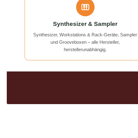
recorder working again.
Communication was excellent, and
the return of my device was quick
Synthesizer & Sampler
and hassle-free. I can wholeheartedly
recommend AudioTechniker.de. It's
Synthesizer, Workstations & Rack-Geräte, Sampler
great that companies like this still
und Grooveboxen – alle Hersteller,
exist!
herstellerunabhängig.