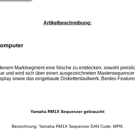
Service-Pauschale: 15,00 EUR
Artikelbeschreibung:
omputer
denem Marktsegment eine Nische zu entdecken, sowohl preislic
r und wird sich über einen ausgezeichneten Mastersequencer f
Display sowie das eingebaute Diskettenlaufwerk. Beides Featur
Yamaha RM1X Sequenzer gebraucht
Bezeichnung: Yamaha RM1X Sequenzer EAN Code: MPN: