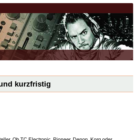
nd kurzfristig
eller. Ob TC Electronic, Pioneer, Denon, Korg oder