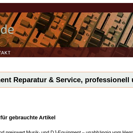
TAKT
nt Reparatur & Service, professionell u
ür gebrauchte Artikel
l und preiswert Musik- und DJ-Equipment – unabhängig vom Herst