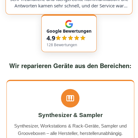
would use them again anytime!
Antworten kamen sehr schnell, und der Service war
insgesamt äußerst freundlich und zuverlässig. Absolut
empfehlenswert! Very friendly and professional
communication. Responses came very quickly, and the
Google Bewertungen
service overall was extremely friendly and reliable.
4.9
Highly recommended!
128
Bewertungen
Wir reparieren Geräte aus den Bereichen:
Synthesizer & Sampler
Synthesizer, Workstations & Rack-Geräte, Sampler und
Grooveboxen – alle Hersteller, herstellerunabhängig.