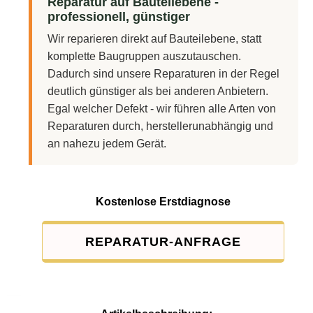
Reparatur auf Bauteilebene -
professionell, günstiger
Wir reparieren direkt auf Bauteilebene, statt
komplette Baugruppen auszutauschen.
Dadurch sind unsere Reparaturen in der Regel
deutlich günstiger als bei anderen Anbietern.
Egal welcher Defekt - wir führen alle Arten von
Reparaturen durch, herstellerunabhängig und
an nahezu jedem Gerät.
Kostenlose Erstdiagnose
REPARATUR-ANFRAGE
Service-Pauschale: 15,00 EUR