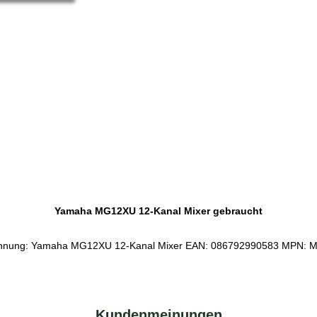
Service-Pauschale: 15,00 EUR
Yamaha MG12XU 12-Kanal Mixer gebraucht
hnung: Yamaha MG12XU 12-Kanal Mixer EAN: 086792990583 MPN:
Kundenmeinungen