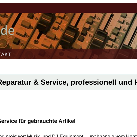
TAKT
paratur & Service, professionell und k
rvice für gebrauchte Artikel
l und preiswert Musik- und DJ-Equipment – unabhängig vom Herst