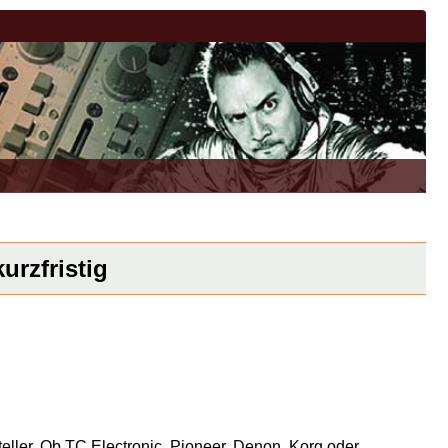
urzfristig
eller. Ob TC Electronic, Pioneer, Denon, Korg oder