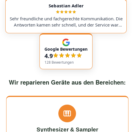
service with very transparent processes and pricing. I
Sebastian Adler
sent in my Victory V4 Amp (Duchess). While waiting for
a replacement part, I was always kept fully informed. I
Sehr freundliche und fachgerechte Kommunikation. Die
would use them again anytime!
Antworten kamen sehr schnell, und der Service war
insgesamt äußerst freundlich und zuverlässig. Absolut
empfehlenswert! Very friendly and professional
communication. Responses came very quickly, and the
Google Bewertungen
service overall was extremely friendly and reliable.
4.9
Highly recommended!
128
Bewertungen
Wir reparieren Geräte aus den Bereichen:
Synthesizer & Sampler