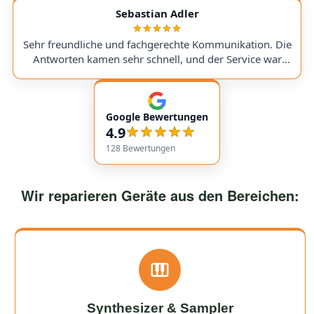
service with very transparent processes and pricing. I
Sebastian Adler
sent in my Victory V4 Amp (Duchess). While waiting for
a replacement part, I was always kept fully informed. I
Sehr freundliche und fachgerechte Kommunikation. Die
would use them again anytime!
Antworten kamen sehr schnell, und der Service war
insgesamt äußerst freundlich und zuverlässig. Absolut
empfehlenswert! Very friendly and professional
communication. Responses came very quickly, and the
Google Bewertungen
service overall was extremely friendly and reliable.
4.9
Highly recommended!
128
Bewertungen
Wir reparieren Geräte aus den Bereichen:
Synthesizer & Sampler