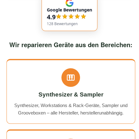
communication. Responses came very quickly, and the
Google Bewertungen
service overall was extremely friendly and reliable.
4.9
Highly recommended!
128
Bewertungen
Wir reparieren Geräte aus den Bereichen:
Synthesizer & Sampler
Synthesizer, Workstations & Rack-Geräte, Sampler und
Grooveboxen – alle Hersteller, herstellerunabhängig.