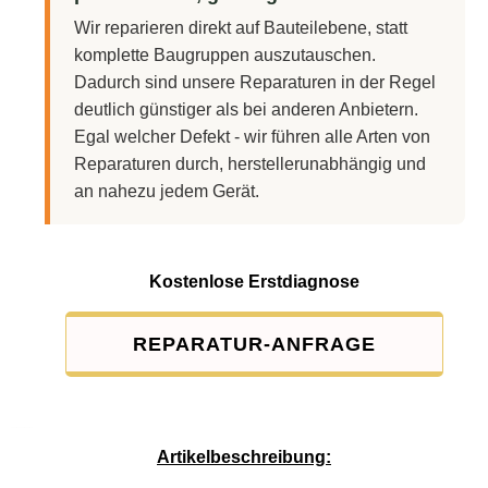
Wir reparieren direkt auf Bauteilebene, statt
komplette Baugruppen auszutauschen.
Dadurch sind unsere Reparaturen in der Regel
deutlich günstiger als bei anderen Anbietern.
Egal welcher Defekt - wir führen alle Arten von
Reparaturen durch, herstellerunabhängig und
an nahezu jedem Gerät.
Kostenlose Erstdiagnose
REPARATUR-ANFRAGE
Service-Pauschale: 15,00 EUR
Artikelbeschreibung: