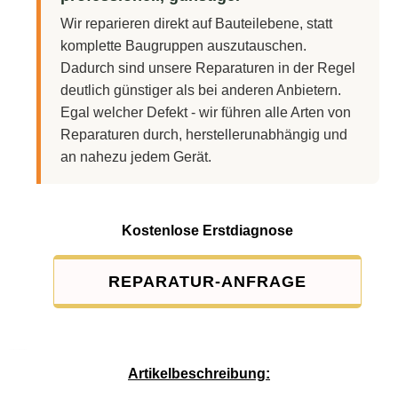
Wir reparieren direkt auf Bauteilebene, statt
komplette Baugruppen auszutauschen.
Dadurch sind unsere Reparaturen in der Regel
deutlich günstiger als bei anderen Anbietern.
Egal welcher Defekt - wir führen alle Arten von
Reparaturen durch, herstellerunabhängig und
an nahezu jedem Gerät.
Kostenlose Erstdiagnose
REPARATUR-ANFRAGE
Service-Pauschale: 15,00 EUR
Artikelbeschreibung: