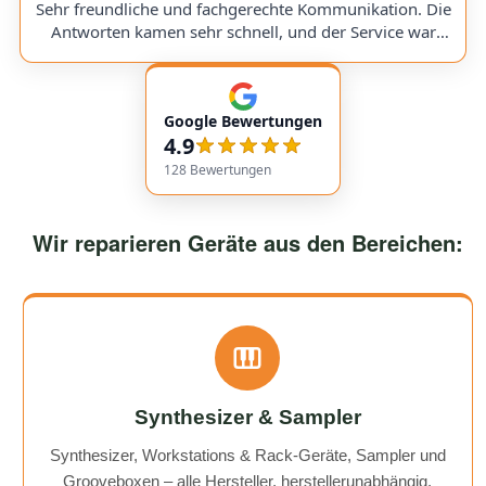
a replacement part, I was always kept fully informed. I
Sehr freundliche und fachgerechte Kommunikation. Die
would use them again anytime!
Antworten kamen sehr schnell, und der Service war
insgesamt äußerst freundlich und zuverlässig. Absolut
empfehlenswert! Very friendly and professional
communication. Responses came very quickly, and the
Google Bewertungen
service overall was extremely friendly and reliable.
4.9
Highly recommended!
128
Bewertungen
Wir reparieren Geräte aus den Bereichen:
Synthesizer & Sampler
Synthesizer, Workstations & Rack-Geräte, Sampler und
Grooveboxen – alle Hersteller, herstellerunabhängig.