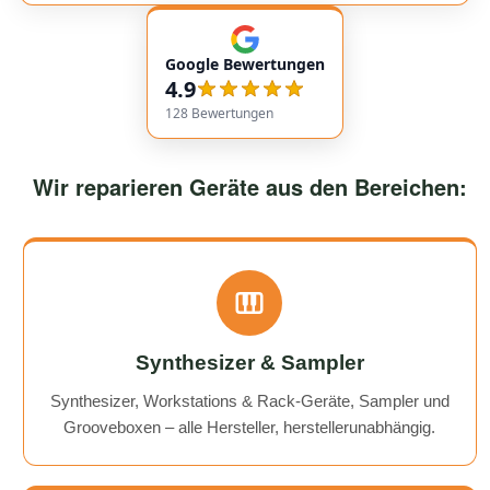
empfehlenswert! Very friendly and professional
communication. Responses came very quickly, and the
Google Bewertungen
service overall was extremely friendly and reliable.
4.9
Highly recommended!
128
Bewertungen
Wir reparieren Geräte aus den Bereichen:
Synthesizer & Sampler
Synthesizer, Workstations & Rack-Geräte, Sampler und
Grooveboxen – alle Hersteller, herstellerunabhängig.