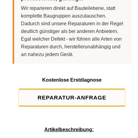
Wir reparieren direkt auf Bauteilebene, statt
komplette Baugruppen auszutauschen.
Dadurch sind unsere Reparaturen in der Regel
deutlich günstiger als bei anderen Anbietern.
Egal welcher Defekt - wir führen alle Arten von
Reparaturen durch, herstellerunabhängig und
an nahezu jedem Gerät.
Kostenlose Erstdiagnose
REPARATUR-ANFRAGE
Service-Pauschale: 15,00 EUR
Artikelbeschreibung: