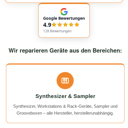
insgesamt äußerst freundlich und zuverlässig. Absolut
empfehlenswert! Very friendly and professional
communication. Responses came very quickly, and the
Google Bewertungen
service overall was extremely friendly and reliable.
4.9
Highly recommended!
128
Bewertungen
Wir reparieren Geräte aus den Bereichen:
Synthesizer & Sampler
Synthesizer, Workstations & Rack-Geräte, Sampler und
Grooveboxen – alle Hersteller, herstellerunabhängig.