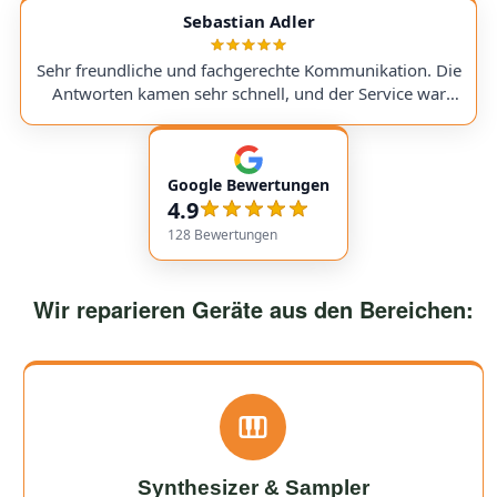
service with very transparent processes and pricing. I
Sebastian Adler
sent in my Victory V4 Amp (Duchess). While waiting for
a replacement part, I was always kept fully informed. I
Sehr freundliche und fachgerechte Kommunikation. Die
would use them again anytime!
Antworten kamen sehr schnell, und der Service war
insgesamt äußerst freundlich und zuverlässig. Absolut
empfehlenswert! Very friendly and professional
communication. Responses came very quickly, and the
Google Bewertungen
service overall was extremely friendly and reliable.
4.9
Highly recommended!
128
Bewertungen
Wir reparieren Geräte aus den Bereichen:
Synthesizer & Sampler