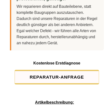
Wir reparieren direkt auf Bauteilebene, statt
komplette Baugruppen auszutauschen.
Dadurch sind unsere Reparaturen in der Regel
deutlich günstiger als bei anderen Anbietern.
Egal welcher Defekt - wir führen alle Arten von
Reparaturen durch, herstellerunabhängig und
an nahezu jedem Gerät.
Kostenlose Erstdiagnose
REPARATUR-ANFRAGE
Service-Pauschale: 15,00 EUR
Artikelbeschreibung: