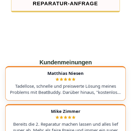
REPARATUR-ANFRAGE
Kundenmeinungen
Matthias Niesen
Tadellose, schnelle und preiswerte Lösung meines
Problems mit BeatBuddy. Darüber hinaus, "kostenloser
Tipp", wie ich einen alten Recorder wieder zum Laufen
bringe. Kommunikation lief hervorragend und die
Rücksendung meines Gerätes ging schnell und
Mike Zimmer
einwandfrei. Ich kann AudioTechniker.de
uneingeschränkt empfehlen. Schön, dass es so etwas
Bereits die 2. Reparatur machen lassen und alles lief
noch gibt! A flawless, fast, and affordable solution to
super ab. Mehr als faire Preise und immer ein super