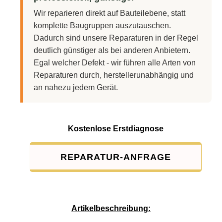
Wir reparieren direkt auf Bauteilebene, statt
komplette Baugruppen auszutauschen.
Dadurch sind unsere Reparaturen in der Regel
deutlich günstiger als bei anderen Anbietern.
Egal welcher Defekt - wir führen alle Arten von
Reparaturen durch, herstellerunabhängig und
an nahezu jedem Gerät.
Kostenlose Erstdiagnose
REPARATUR-ANFRAGE
Service-Pauschale: 15,00 EUR
Artikelbeschreibung: