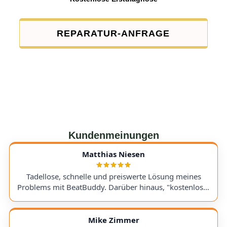
REPARATUR-ANFRAGE
Kundenmeinungen
Matthias Niesen
Tadellose, schnelle und preiswerte Lösung meines
Problems mit BeatBuddy. Darüber hinaus, "kostenloser
Tipp", wie ich einen alten Recorder wieder zum Laufen
bringe. Kommunikation lief hervorragend und die
Rücksendung meines Gerätes ging schnell und
Mike Zimmer