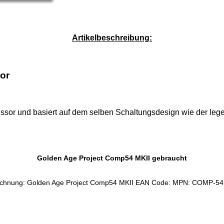
Service-Pauschale: 15,00 EUR
Artikelbeschreibung:
or
ssor und basiert auf dem selben Schaltungsdesign wie der le
Golden Age Project Comp54 MKII gebraucht
ichnung: Golden Age Project Comp54 MKII EAN Code: MPN: COMP-54 