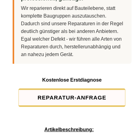
Wir reparieren direkt auf Bauteilebene, statt
komplette Baugruppen auszutauschen.
Dadurch sind unsere Reparaturen in der Regel
deutlich günstiger als bei anderen Anbietern.
Egal welcher Defekt - wir führen alle Arten von
Reparaturen durch, herstellerunabhängig und
an nahezu jedem Gerät.
Kostenlose Erstdiagnose
REPARATUR-ANFRAGE
Service-Pauschale: 15,00 EUR
Artikelbeschreibung: