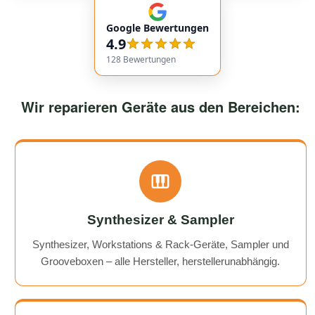
communication. Responses came very quickly, and the
Google Bewertungen
service overall was extremely friendly and reliable.
4.9
Highly recommended!
128
Bewertungen
Wir reparieren Geräte aus den Bereichen:
Synthesizer & Sampler
Synthesizer, Workstations & Rack-Geräte, Sampler und
Grooveboxen – alle Hersteller, herstellerunabhängig.