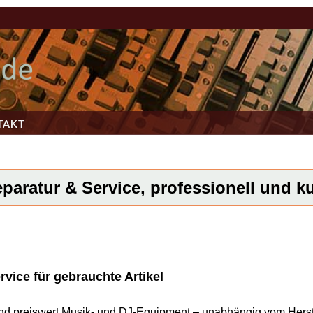
TAKT
paratur & Service, professionell und kur
vice für gebrauchte Artikel
l und preiswert Musik- und DJ-Equipment – unabhängig vom Herst