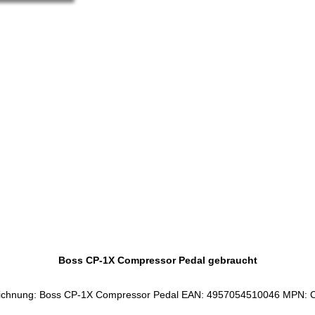
Service-Pauschale: 15,00 EUR
Boss CP-1X Compressor Pedal gebraucht
ichnung: Boss CP-1X Compressor Pedal EAN: 4957054510046 MPN: 