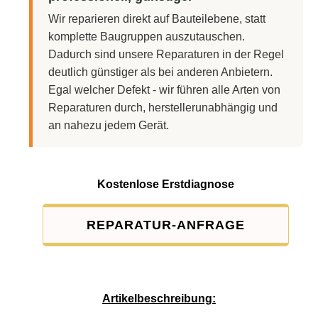
Wir reparieren direkt auf Bauteilebene, statt
komplette Baugruppen auszutauschen.
Dadurch sind unsere Reparaturen in der Regel
deutlich günstiger als bei anderen Anbietern.
Egal welcher Defekt - wir führen alle Arten von
Reparaturen durch, herstellerunabhängig und
an nahezu jedem Gerät.
Kostenlose Erstdiagnose
REPARATUR-ANFRAGE
Service-Pauschale: 15,00 EUR
Artikelbeschreibung: