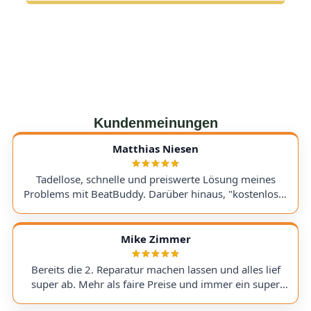
Kundenmeinungen
Matthias Niesen
Tadellose, schnelle und preiswerte Lösung meines
Problems mit BeatBuddy. Darüber hinaus, "kostenloser
Tipp", wie ich einen alten Recorder wieder zum Laufen
bringe. Kommunikation lief hervorragend und die
Rücksendung meines Gerätes ging schnell und
Mike Zimmer
einwandfrei. Ich kann AudioTechniker.de
uneingeschränkt empfehlen. Schön, dass es so etwas
Bereits die 2. Reparatur machen lassen und alles lief
noch gibt! A flawless, fast, and affordable solution to
super ab. Mehr als faire Preise und immer ein super
my BeatBuddy problem. On top of that, they gave me a
Ergebnis. Hoffentlich nicht , aber wenn, dann gerne
"free tip" on how to get an old recorder working again.