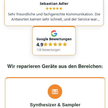
service with very transparent processes and pricing. I
Sebastian Adler
sent in my Victory V4 Amp (Duchess). While waiting for
a replacement part, I was always kept fully informed. I
Sehr freundliche und fachgerechte Kommunikation. Die
would use them again anytime!
Antworten kamen sehr schnell, und der Service war
insgesamt äußerst freundlich und zuverlässig. Absolut
empfehlenswert! Very friendly and professional
communication. Responses came very quickly, and the
Google Bewertungen
service overall was extremely friendly and reliable.
4.9
Highly recommended!
128
Bewertungen
Wir reparieren Geräte aus den Bereichen:
Synthesizer & Sampler