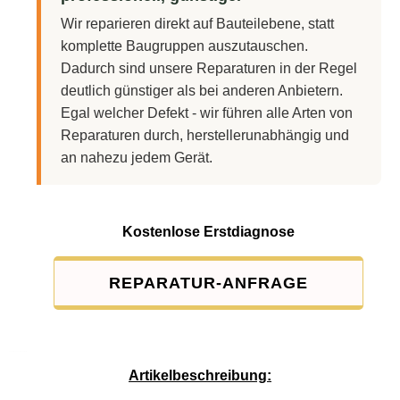
Wir reparieren direkt auf Bauteilebene, statt
komplette Baugruppen auszutauschen.
Dadurch sind unsere Reparaturen in der Regel
deutlich günstiger als bei anderen Anbietern.
Egal welcher Defekt - wir führen alle Arten von
Reparaturen durch, herstellerunabhängig und
an nahezu jedem Gerät.
Kostenlose Erstdiagnose
REPARATUR-ANFRAGE
Service-Pauschale: 15,00 EUR
Artikelbeschreibung: