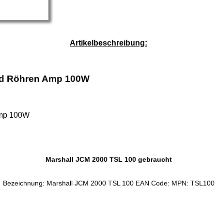
Service-Pauschale: 15,00 EUR
Artikelbeschreibung:
ead Röhren Amp 100W
Amp 100W
Marshall JCM 2000 TSL 100 gebraucht
Bezeichnung: Marshall JCM 2000 TSL 100 EAN Code: MPN: TSL100