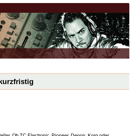
urzfristig
eller. Ob TC Electronic, Pioneer, Denon, Korg oder