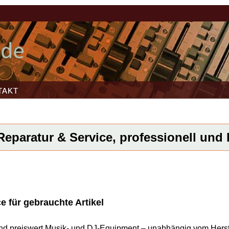
TAKT
Reparatur & Service, professionell und k
e für gebrauchte Artikel
l und preiswert Musik- und DJ-Equipment – unabhängig vom Herst